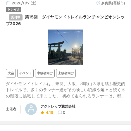
2026/11/7 (土)
奈良県(葛城市)
トレイル
第15回 ダイヤモンドトレイルラン チャンピオンシッ
受付中
プ2026
大会
イベント
中級者向け
上級者向け
ダイヤモンドトレイルは、奈良、大阪、和歌山３県を結ぶ歴史的
トレイルで、多くのランナー達がその険しい稜線や延々と続く木
の階段に挑戦して来ました。 初めて走られるランナーは、都会
近くにこんな自然あふれるトレイルコースがあるのかときっと驚
アクトレップ株式会社
かれます。是非トレイルランの醍醐味を味わってください。
主催者
0
4.18