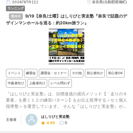
2026/9/19 (土)
奈良県(生駒郡斑鳩町)
ランニング
9/19【奈良/土曜】はしりびと実走塾『奈良で話題のデ
受付中
ザインマンホールを巡る：約20km旅ラン』
イベント
練習会
講習会・セミナー
その他
初心者向け
初心者OK
中級者向け
上級者向け
レベル問わず
『はしりびと実走塾』は、目標達成の成功メソッド【「走りの９
要素」を磨く１２の練習パターン】をお伝え指導する＜セミ個人
指導塾＞を運営しています。 そんな『はしりびと実走塾』が、
最大10名で”実走のみの練習プログラム”を開催します。
はしりびと実走塾
主催者
0
4.95