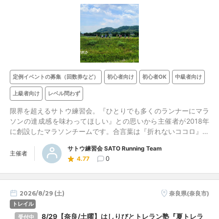
定例イベントの募集（回数券など）
初心者向け
初心者OK
中級者向け
上級者向け
レベル問わず
限界を超えるサトウ練習会。『ひとりでも多くのランナーにマラ
ソンの達成感を味わってほしい』との思いから主催者が2018年
に創設したマラソンチームです。合言葉は『折れないココロ』。
マラソンでのタイム向上を目指して、活気ある雰囲気で練習して
サトウ練習会 SATO Running Team
います。今より速くなりたい、自己ベストを更新したい。そうし
主催者
0
4.77
た意欲があれば、走力は問いません。主催者はメンバー一人ひと
りに走力アップにつながるアドバイスをします。
2026/8/29 (土)
奈良県(奈良市)
トレイル
8/29【奈良/土曜】はしりびとトレラン塾『夏トレラ
受付中