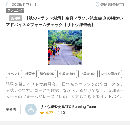
2026/11/7 (土)
奈良県(奈良市)
ランニング
【秋のマラソン対策】奈良マラソン試走会 きめ細かい
受付中
アドバイス＆フォームチェック【サトウ練習会】
イベント
練習会
初心者OK
中級者向け
上級者向け
レベル問わず
限界を超えるサトウ練習会。1日で奈良マラソンの全コースを走
る試走会です。コースを確認しながら走るだけでなく、参加者一
人一人のフォームやレース当日の走り方もできる限りアドバイス
します。奈良に出場される方も他大会に出場予定の方もぜひご参
サトウ練習会 SATO Running Team
加ください。本番の最高のシミュレーションになるとともに、持
主催者
0
4.77
久力や脚の耐筋性の強化にも効果的な練習になります。奈良マラ
ソンに向けて大きな自信がつくことは間違いありません。