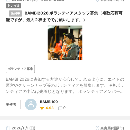
トレイル
BAMBI2026 ボランティアスタッフ募集（複数応募可
受付中
能ですが、最大２枠まででお願いします。）
ボランティア募集
BAMBI 2026に参加する方達が安心して走れるように、エイドの
運営やクリーンナップ等のボランティアを募集します。 ※各ボラ
ンティアの申込は先着順となります。 ボランティアメンバー確
定後、情報共有のためにdiscodeへ招待します。その際、誰かが
BAMBI100
わかるように本名で登録をお願いします。 discodeへの招待は10
主催者
0
4.93
月中旬〜下旬頃を予定しています。 よろしくお願いします。
2026/11/1 (日)
奈良県(橿原市)