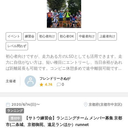
イベント
練習会
初心者向け
初心者OK
中級者向け
上級者向け
レベル問わず
初心者向けですが、走力ある方のLSDとしても活用できます。走
力に自信がない方は、短い種目にエントリーし、当日余裕があれ
ば距離延長も可能です。コンビニ休憩多めで途中離脱可能です。
多くの方が１人参加。走る前にランニングレッスンします。参加
フレンドリーさぬが
すれば必ず気付きがあります。大会に出ない方も走れます。
主催者
0
4.74
2020/6/14(日)〜
京都府(京都市中京区)
ランニング
【サトウ練習会】ランニングチーム メンバー募集 京都
受付中
市(二条城、京都御苑、遠足ランほか）runnet