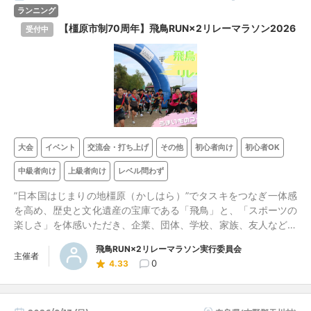
ランニング
【橿原市制70周年】飛鳥RUN×2リレーマラソン2026
受付中
大会
イベント
交流会・打ち上げ
その他
初心者向け
初心者OK
中級者向け
上級者向け
レベル問わず
”日本国はじまりの地橿原（かしはら）”でタスキをつなぎ一体感
を高め、歴史と文化遺産の宝庫である「飛鳥」と、「スポーツの
楽しさ」を体感いただき、企業、団体、学校、家族、友人など、
さまざまな人との相互交流を楽しんでください！ ランニングが
飛鳥RUN×2リレーマラソン実行委員会
はじめての方や長距離が苦手な方も、仲間とチームを編成して、
主催者
0
4.33
お気楽にご参加ください。毎年、橿原市ほか近隣地域や遠方から
もご参加いただいております！