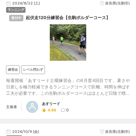
2026/8/22 (土)
奈良県(生駒市)
ランニング
起伏走120分練習会【生駒ボルダーコース】
受付中
練習会
レベル問わず
毎週開催「あすリード土曜練習会」の8月度4回目です。暑さや
日差しを極力軽減できるランニングコースで距離、時間を伸ばす
工夫が必要です。この生駒ボルダーコースはほとんど日陰で標高
400m～550mです。秋以降のフルマラソンの脚のスタミナの土
あすリード
台づくりにつながる練習会です。
主催者
0
4.66
2026/10/9 (金)
奈良県(生駒市)