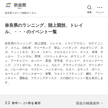
検索
メニュー
奈良県スポーツ情報ポータル
奈良県のランニング、陸上競技、トレイ
ル、・・・のイベント一覧
奈良県のランニング、陸上競技、トレイル、トライアスロン、ロゲイニン
グ、スイム、自転車、ウォーキング、登山、ハイキング、ボルダリング、ヨ
ガ、フィットネス、ダンス、スキー、クロスカントリー、テニス、卓球、サ
ッカー、フットサル、野球、バスケットボール、ボウリング、バドミント
ン、アーチェリー、ホッケー、柔道、空手道、テコンドー、オリエンテーリ
ング、ソフトボール、スカッシュ、ゴルフ、グラウンドゴルフ、ゲートボー
ル、バレーボール、ラグビー、ハンドボール、カヌー、カヤック、ボート、
セーリング、マリンスポーツ、射撃、ウエイトリフティング、綱引、アドベ
ンチャー、運動会、フライングディスク、その他のイベント一覧を表示しま
す。
22
現在の検索条件
件中
1～20
件を表示