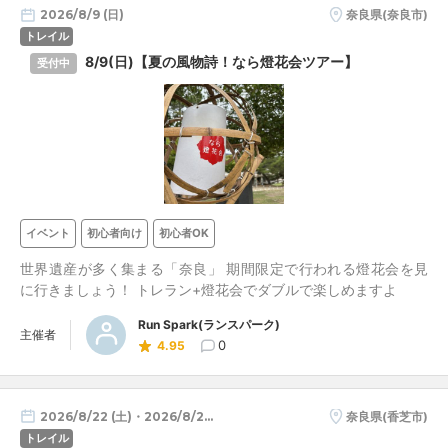
2026/8/9 (日)
奈良県(奈良市)
トレイル
8/9(日)【夏の風物詩！なら燈花会ツアー】
受付中
イベント
初心者向け
初心者OK
世界遺産が多く集まる「奈良」 期間限定で行われる燈花会を見
に行きましょう！ トレラン+燈花会でダブルで楽しめますよ
Run Spark(ランスパーク)
主催者
0
4.95
2026/8/22 (土)・2026/8/23 (日)
奈良県(香芝市)
トレイル