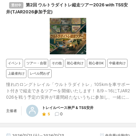
第2回 ウルトラダイトレ縦走ツアー2026 with TSS安
受付中
井(TJAR2026参加予定)
イベント
ツアー・合宿
その他
初心者向け
初心者OK
中級者向け
上級者向け
レベル問わず
憧れのロングトレイル「ウルトラダイトレ」105kmを車サポー
ト付きで縦走できるツアーを開催いたします！ 8/9～16にTJAR2
026を戦う予定の安井が1週間経たないうちに参加し、一緒に走
りますのでぜひご参加ください
トレイルベース神戸 & TSS安井
主催者
0
5
2026/11/21 (土)～2026/11/23 (月)
奈良県(生駒市)