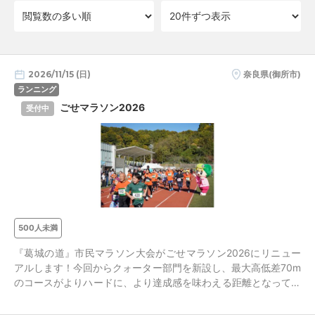
2026/11/15 (日)
奈良県(御所市)
ランニング
ごせマラソン2026
受付中
500人未満
『葛城の道』市民マラソン大会がごせマラソン2026にリニュー
アルします！今回からクォーター部門を新設し、最大高低差70m
のコースがよりハードに、より達成感を味わえる距離となってい
ます。初心者から長距離マラソンへの挑戦を目指すランナーまで
幅広く楽しめます。皆様のエントリーをお待ちしております。