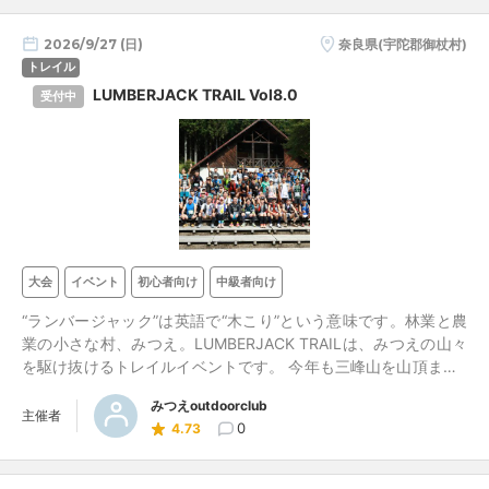
2026/9/27 (日)
奈良県(宇陀郡御杖村)
トレイル
LUMBERJACK TRAIL Vol8.0
受付中
大会
イベント
初心者向け
中級者向け
“ランバージャック”は英語で“木こり”という意味です。林業と農
業の小さな村、みつえ。LUMBERJACK TRAILは、みつえの山々
を駆け抜けるトレイルイベントです。 今年も三峰山を山頂まで2
周する約18kmのロングコースと、1周の約11㎞のショートコース
みつえoutdoorclub
です。ロングコースは昨年からコースを見直しました。ショート
主催者
0
4.73
コースは初心者向けで、親子の部を追加しました。秋風を受け、
みつえの自然を感じて下さい。