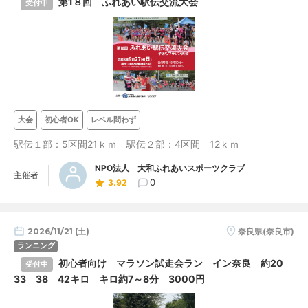
第1８回 ふれあい駅伝交流大会
受付中
大会
初心者OK
レベル問わず
駅伝１部：5区間21ｋｍ 駅伝２部：4区間 12ｋｍ
NPO法人 大和ふれあいスポーツクラブ
主催者
0
3.92
2026/11/21 (土)
奈良県(奈良市)
ランニング
初心者向け マラソン試走会ラン イン奈良 約20
受付中
33 38 42キロ キロ約7～8分 3000円