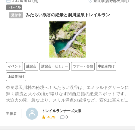
2026/9/13 (日)
奈良県(吉野郡天川村)
トレイル
みたらい渓谷の絶景と洞川温泉トレイルラン
受付中
イベント
練習会
講習会・セミナー
ツアー・合宿
中級者向け
上級者向け
奈良県天川村の秘境へ！みたらい渓谷は、エメラルドグリーンに
輝く清流と大小の滝が織りなす関西屈指の絶景スポットです。
大迫力の滝、急な上り、スリル満点の岩場など、変化に富んだト
レイル。解散後は、スイーツや温泉入浴（希望者のみ）が待って
トレイルランナーズ大阪
います。きつい登りは歩き、適宜休憩を入れながらのペースで進
主催者
0
4.79
みますので安心です。自然を楽しみながら、同じ趣味を持つ仲間
との出会いも楽しみませんか？