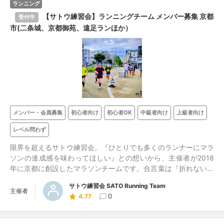
ランニング
【サトウ練習会】ランニングチーム メンバー募集 京都
受付中
市(二条城、京都御苑、遠足ランほか）
メンバー・会員募集
初心者向け
初心者OK
中級者向け
上級者向け
レベル問わず
限界を超えるサトウ練習会。『ひとりでも多くのランナーにマラ
ソンの達成感を味わってほしい』との想いから、主催者が2018
年に京都に創設したマラソンチームです。合言葉は『折れないコ
コロ』。マラソンのタイム向上を目指して、活気ある雰囲気で練
サトウ練習会 SATO Running Team
習しています。今より速くなりたい、自己ベストを更新したい。
主催者
0
4.77
そうした意欲があれば走力は問いません。初心者歓迎します。一
人ひとりに走力アップにつながるアドバイスをします。