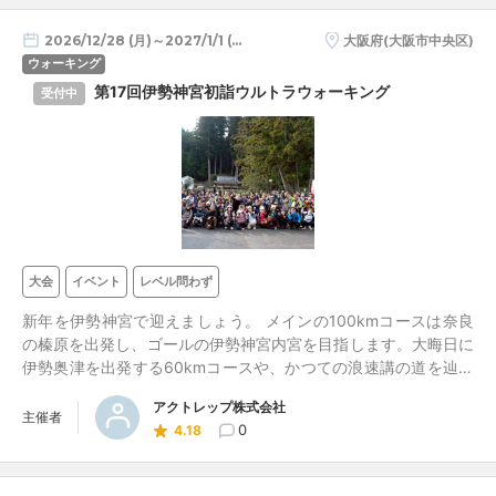
2026/12/28 (月)～2027/1/1 (金)
大阪府(大阪市中央区)
ウォーキング
第17回伊勢神宮初詣ウルトラウォーキング
受付中
大会
イベント
レベル問わず
新年を伊勢神宮で迎えましょう。 メインの100kmコースは奈良
の榛原を出発し、ゴールの伊勢神宮内宮を目指します。大晦日に
伊勢奥津を出発する60kmコースや、かつての浪速講の道を辿る
大阪 天満を出発する170kmコース、JR奈良駅からの130kmコー
アクトレップ株式会社
スもございます。お申込みをお待ちしております。
主催者
0
4.18