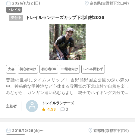
2026/11/22 (日)
奈良県(吉野郡下北山村)
トレイル
トレイルランナーズカップ下北山村2026
受付中
大会
初心者向け
初心者OK
中級者向け
レベル問わず
昔話の世界にタイムスリップ！ 吉野熊野国立公園の深い森の
中、神秘的な明神池など心休まる雰囲気の下北山村で自然を楽し
みながら、ガンガン追い込むもよし、親子でハイキング気分での
んびり楽しむもよし。 3歳から気軽に楽しめる、日本一敷居の低
トレイルランナーズ
いレースイベントです。 下北山村で爽やかに体を動かしましょ
主催者
0
4.53
う！
2018/12/28(金)〜
京都府(京都市中京区)