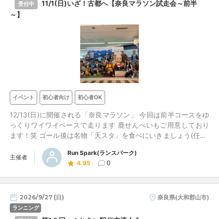
11/1(日)いざ！古都へ【奈良マラソン試走会～前半
受付中
～】
イベント
初心者向け
初心者OK
12/13(日)に開催される「奈良マラソン」 今回は前半コースをゆ
っくりワイワイペースで走ります 鹿せんべいもご用意しており
ます！笑 ゴール後は名物「天スタ」を食べにいきましょう(任意)
後半コースは11/29(日)に開催します 【チームランスパの方は参
Run Spark(ランスパーク)
加無料です】
主催者
0
4.95
2026/9/27 (日)
奈良県(大和郡山市)
ランニング