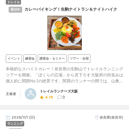
トレイル
カレーバイキング！生駒ナイトラン＆ナイトハイク
受付中
イベント
練習会
講習会・セミナー
ツアー・合宿
本格的なスパイスカレー！奈良県の生駒山でトレイルランニング
ツアーを開催。「ぼくらの広場」から見下ろす大阪府の街並みは
個人的に関西No.1の絶景です。関西のランナーの間では、山奥や
里山の辺境まで走ってグルメを食べるのが人気です。この日は人
トレイルランナーズ大阪
気のカレー店でランチを予定。休憩を交えながらみんなで走りま
主催者
0
4.79
すので、はじめてでも大丈夫。多くはお一人様参加です。ラン仲
間を増やしませんか？
2026/11/1 (日)
奈良県(奈良市)
ランニング