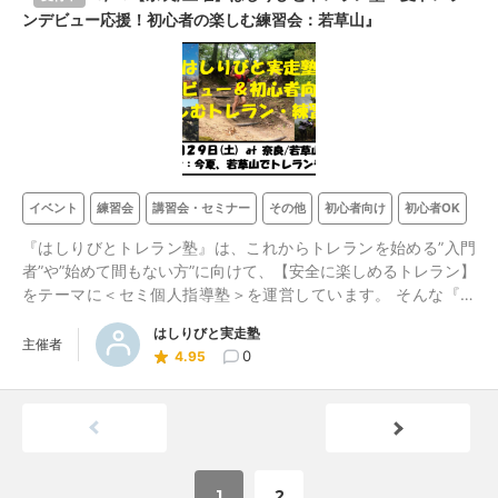
ンデビュー応援！初心者の楽しむ練習会：若草山』
イベント
練習会
講習会・セミナー
その他
初心者向け
初心者OK
『はしりびとトレラン塾』は、これからトレランを始める”入門
者”や”始めて間もない方”に向けて、【安全に楽しめるトレラン】
をテーマに＜セミ個人指導塾＞を運営しています。 そんな『は
しりびとトレラン塾』が、最大10名で、初心者(入門者)に向け
はしりびと実走塾
て、”楽しむトレラン練習会”を開催します。山の世界でのんびり
主催者
0
4.95
景色を楽しみましょう！
1
2